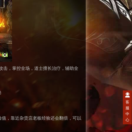
程攻击，掌控全场，道士擅长治疗，辅助全
励
客
服
。
中
验值，靠近杂货店老板经验还会翻倍，可以
心