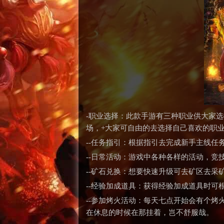
-职业选择：此款手游有三种职业供大家
场，+大家可自由的去选择自己喜欢的职
--任务指引：根据指引去完成新手主线
--日常活动：游戏中各种各样的活动，竞
--矿石兑换：想要快速升级可去矿区去
--经验加成道具：获得经验加成道具时
--参加烤火活动：每天七点开始会有个
在休息的时候在那挂着，岂不舒服哉。