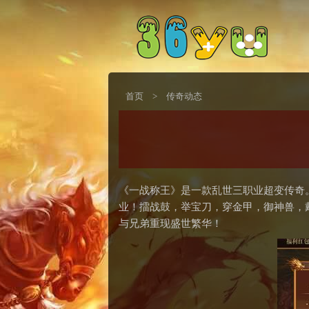
首页
>
传奇动态
《一战称王》是一款乱世三职业超变传奇
业！擂战鼓，举宝刀，穿金甲，御神兽，
与兄弟重现盛世繁华！