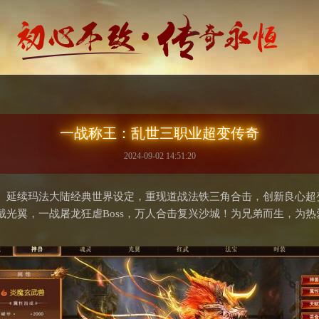
一战称王：乱世三职业超变传奇
2024-09-02 14:51:20
。延续玛法大陆经典世界设定，重现道战法铁三角合击，创新良心超
戴光翼，一战屠龙狂虐Boss，万人合击复兴沙城！为兄弟而生，为