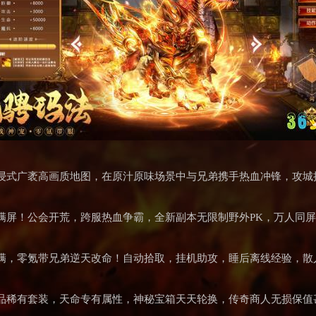
浸式广袤高画质地图，在原汁原味场景中与兄弟携手热血冲锋，攻城
屏！公会开荒，跨服热血争霸，全新副本无限制野外PK，万人同屏狂
满，零氪带兄弟逆天改命！自动拾取，挂机助攻，睡后离线经验，散
品稀有套装，天命专有属性，神秘宝箱天天轮换，传奇商人无损保值