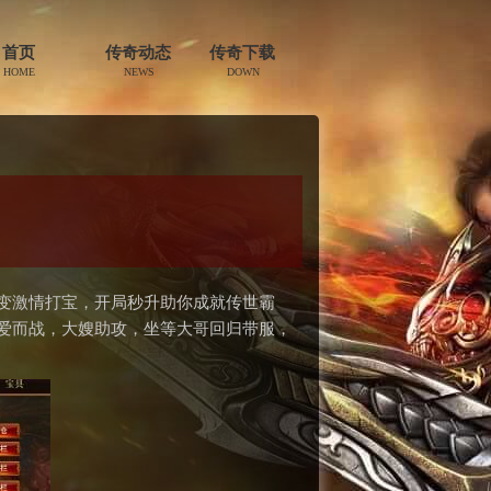
首页
传奇动态
传奇下载
HOME
NEWS
DOWN
变激情打宝，开局秒升助你成就传世霸
热爱而战，大嫂助攻，坐等大哥回归带服，