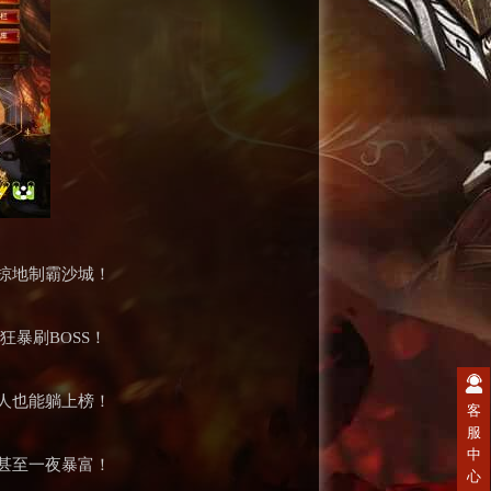
掠地制霸沙城！
暴刷BOSS！
人也能躺上榜！
客
服
中
甚至一夜暴富！
心