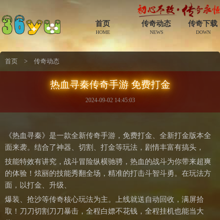
首页
传奇动态
传奇下载
HOME
NEWS
DOWN
首页
>
传奇动态
热血寻秦传奇手游 免费打金
2024-09-02 14:45:03
《热血寻秦》是一款全新传奇手游，免费打金、全新打金版本全
面来袭。结合了神器、切割、打金等玩法，剧情丰富有搞头，
技能特效有讲究，战斗冒险纵横驰骋，热血的战斗为你带来超爽
的体验！炫丽的技能秀翻全场，精准的打击斗智斗勇。在玩法方
面，以打金、升级、
爆装、抢沙等传奇核心玩法为主。上线就送自动回收，满屏拾
取！刀刀切割刀刀暴击，全程白嫖不花钱，全程挂机也能当大