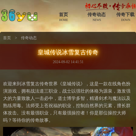
首页
传奇动态
传奇下载
HOME
NEWS
DOWN
首页
>
传奇动态
皇城传说冰雪复古传奇
2024-09-02 14:41:51
欢迎来到冰雪复古传奇世界《皇城传说》，这是一款在线角色扮
演游戏，拥有战法道三职业，战士以强壮的体格为源泉，激发强
大的力量致敌人一击必中，道士博学多智，精通剑术与魔法以及
熟练用毒。法师受上苍祝福的职业，控制自然界的元素，擅长群
体攻击。没有最强职业，只有最强操控者！你是那位操控大师
吗？等待你的传奇故事。