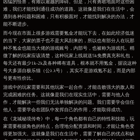
凶猛的怪兽，有难以逾越的障碍。但是，只有勇敢地面对这些困
难，我们才能找到通往成功的道路。这就像是我们在生活中，会
遇到各种问题和困难，只有积极面对，才能找到解决的办法，才
能不断进步。
而今现在市面上很多游戏需要氪金才能玩下去，在如此经济低迷
的当下，大家的票子也不是大风刮来的，所以也有部分人在玩那
种不氪金也能当大佬的游戏账号，内部号，也被称为游戏托。稍
微了解的玩家应该清楚，这种玩家上线就送5k免费真充和礼包，
每天还有最少1k-2k及各种稀有道具，根本就不用氪金，据说这种
号大多源自极乐猫（公λ λ号），其实不是游戏氪不起，而是内部
号更有性价比。
游戏中的玩家需要和其他玩家一起合作，才能击败强大的敌人和
完成困难的任务。这就像是我们在现实生活中，需要与他人合
作，才能解决一些我们无法单独解决的问题。我们需要学会信任
他人，需要学会在团队中发挥自己的作用，才能取得成功。
在《龙城秘境传奇》中，每一个角色都有自己的特性和技能，玩
家需要根据角色的特点，合理地分配资源和时间，才能让角色变
得更加强大。这就像是我们在生活中，需要了解自己的优点和缺