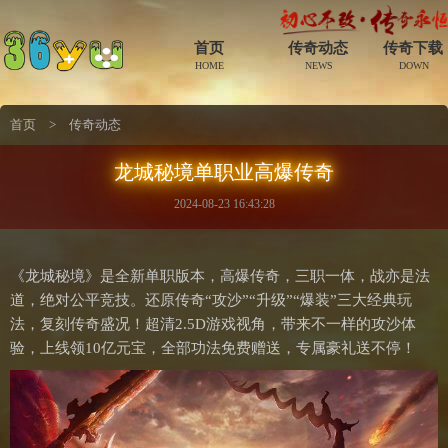
首页
传奇动态
传奇下载
HOME
NEWS
DOWN
首页
>
传奇动态
龙城秘境单职业高爆传奇
2024-08-23 16:43:28
《龙城秘境》是全新单职版本，高爆传奇，三职一体，战亦是法
道，绝对公平竞技。还原传奇“攻沙”“升级”“爆装”三大经典玩
法，复刻传奇盛况！超清2.5D游戏视角，带来不一样的攻沙体
验，上线领10亿元宝，全部功法免费赠送，专属豪礼送不停！