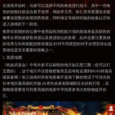
在游戏开始时，玩家可以选择不同的角色进行战斗。其中一些角
色的技能比较适合新手使用，例如李元芳、狄仁杰等普通攻击能
够叠加层数的前期强势英雄；同时保证等级和经验的收集以尽快
进入游戏的下一阶段。
推荐在前期的排位赛中使用远程消耗能力强的英雄来提高获胜的
概率从而快速获取资源以及推进段位的发展，此外也要注重英雄
的培养方向和搭配的阵容规划,针对不同类型的对手合理安排出战
英雄也是至关重要的策略之一。
2. 熟悉地图
《热血武道会》中有许多可以刷怪的地方如石壁三图（也可以打
五图的），这个地方不仅怪物密集而且还有机会遇到BOSS掉落高
级装备哦！初入游戏对所有地形都不是很了解的情况下可优先前
往本地区最高级的关隘-白虎关或者洛阳城附近去挂机打怪 ；后
期根据需要也可到更高级的地形中寻找更多强大的怪物提升自
己。
客