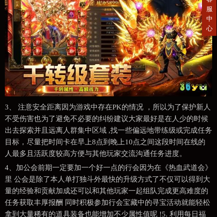
服
中
心
3、 注意安全距离因为游戏中存在PK的情况 ，所以为了保护新人
不受伤害也为了避免不必要的纠纷建议大家最好是在人少的时候
出去探索并且远离人群集中区域 ,找一些偏远地带练级或完成任务
目标，尽量把时间卡在早上8点到晚上10点之间这段时间在线的
人最多且活跃度较高方便与其他玩家交流沟通任务进度。
4、加公会前期一定要加一个好一点的行会因为在《热血武道会》
里 公会是除了本人单打独斗外最快的升级方式了不仅可以得到大
量的经验和贡献加成还可以和其他玩家一起组队完成更高难度的
任务获取丰厚报酬 同时积极参加行会宝藏中的寻宝活动就能轻松
拿到大量稀有的道具装备也能增加不少属性值呢 !5. 利用每日福