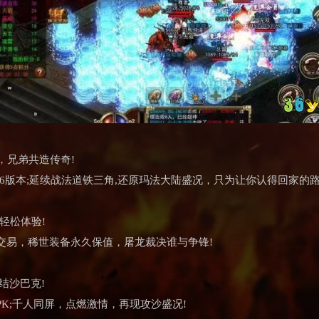
，兄弟共造传奇!
6版本;延续战法道铁三角,还原玛法大陆盛况，只为让你认得回家的路
轻松体验!
交易，稀世装备永久保值，屠龙裁决谁与争锋!
结沙巴克!
K;千人同屏，点燃激情，再现攻沙盛况!