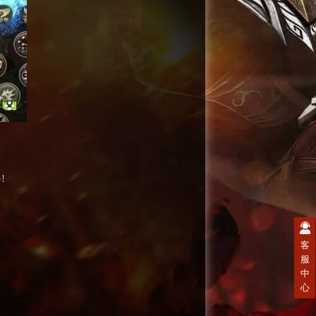
!
客
服
中
心