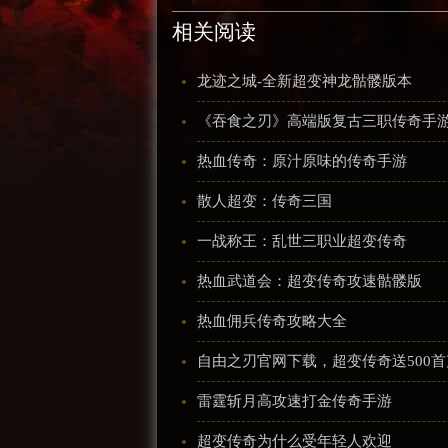
相关阅读
龙迹之城-全新超变神龙骷髅版本
《吞食之刃》高端版复古三职传奇手
热血传奇：原汁原味的传奇手游
散人超变：传奇三国
一战称王：乱世三职业超变传奇
热血武道会：超变传奇攻速骷髅版
热血佣兵传奇攻略大全
自由之刃官网下载，超变传奇送500首
雷霆斩月高攻速打金传奇手游
超变传奇为什么受年轻人欢迎