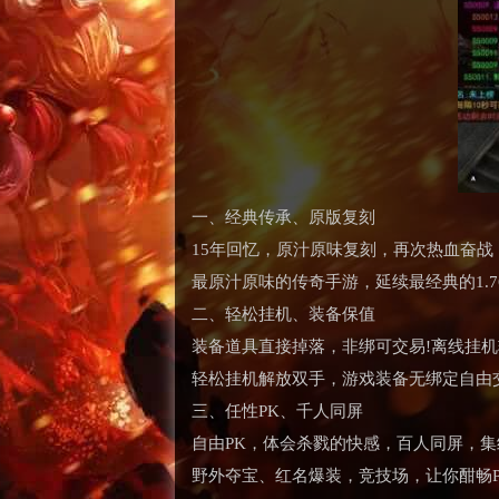
一、经典传承、原版复刻
15年回忆，原汁原味复刻，再次热血奋战
最原汁原味的传奇手游，延续最经典的1.7
二、轻松挂机、装备保值
装备道具直接掉落，非绑可交易!离线挂机
轻松挂机解放双手，游戏装备无绑定自由
三、任性PK、千人同屏
自由PK，体会杀戮的快感，百人同屏，集
野外夺宝、红名爆装，竞技场，让你酣畅P