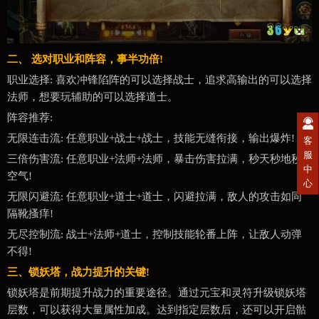
二、 选对职业和阵容，事半功倍!
职业选择: 喜欢冲锋陷阵的可以选择战士，追求高输出的可以选择
法师，想要玩辅助的可以选择道士。
阵容推荐:
无限连击流: 任意职业+战士+战士，技能无缝衔接，输出爆炸!
客
服
三倍伤害流: 任意职业+法师+法师，暴击伤害拉满，秒天秒地秒
中
空气!
心
无限闪避流: 任意职业+道士+道士，闪避拉满，敌人的攻击如同
隔靴搔痒!
无尽控制流: 战士+法师+道士，控制技能轮番上阵，让敌人动弹
不得!
三、锁妖塔，战力提升的关键!
锁妖塔是前期提升战力的重要途径。通过元宝和灵符升级锁妖塔
层数，可以获得大量属性加成。达到指定层数后，还可以开启骷