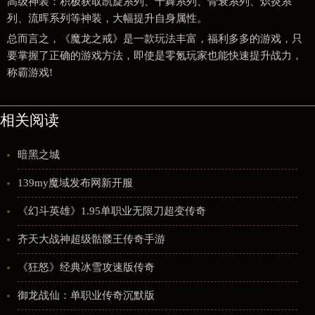
高级神装：积极获取凯旋系列、千舞系列、骨衰系列、炽炎系
列、流晖系列等神装，大幅提升自身属性。
总而言之，《魔龙之戒》是一款玩法丰富，福利多多的游戏，只
要掌握了正确的游戏方法，即使是零氪玩家也能快速提升战力，
称霸游戏!
相关阅读
暗黑之城
139my魔域发布网新开服
《幻斗英雄》1.95单职业无限刀超变传奇
齐天大战神超级骷髅王传奇手游
《狂怒》经典冰雪攻速版传奇
御龙战仙：单职业传奇沉默版