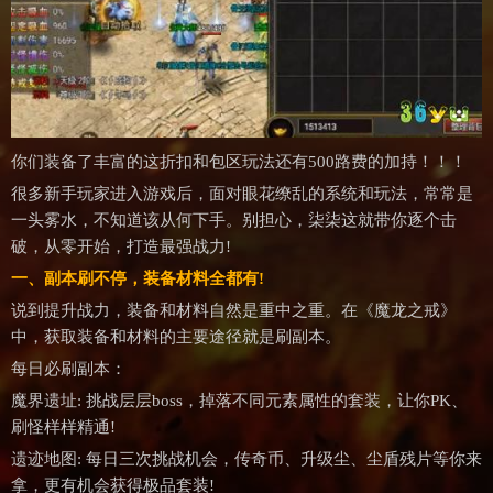
你们装备了丰富的这折扣和包区玩法还有500路费的加持！！！
很多新手玩家进入游戏后，面对眼花缭乱的系统和玩法，常常是
一头雾水，不知道该从何下手。别担心，柒柒这就带你逐个击
破，从零开始，打造最强战力!
一、副本刷不停，装备材料全都有!
说到提升战力，装备和材料自然是重中之重。在《魔龙之戒》
中，获取装备和材料的主要途径就是刷副本。
每日必刷副本：
魔界遗址: 挑战层层boss，掉落不同元素属性的套装，让你PK、
刷怪样样精通!
遗迹地图: 每日三次挑战机会，传奇币、升级尘、尘盾残片等你来
拿，更有机会获得极品套装!