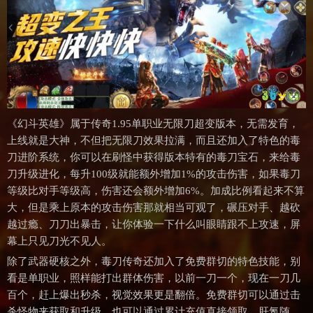
《幻斗英雄》属于传奇1.95单职业无限刀超变版本，无需发育，
上线就是大神，不但把无限刀效果拉满，而且还加入了特色的毒
刀进阶系统，你可以在刷怪中获得版本特有的毒刀宝石，来给毒
刀升级进化，每升100级就能额外增加1%的攻击伤害，如果毒刀
等级比对手等级高，伤害还会额外增加6%。加成比例看起来不算
大，但是乘上原本的攻击伤害那就相当可观了，碾压对手、越砍
越过瘾、刀刀出暴击，让你体验一下什么叫眼睛跟不上攻速，屏
幕上只见刀光不见人。
除了武器硬核之外，毒刀传奇还加入了免费群切的特色技能，别
看是单职业，照样能打出群体伤害，以前一刀一个，现在一刀几
百个，赶上爆出秒杀，视觉效果更是翻倍。免费群切可以通过击
杀怪物来获取和升级，也可以通过累计充值直接领取，肝氪随