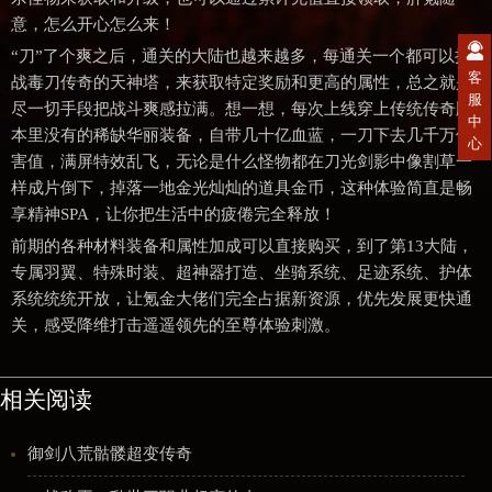
意，怎么开心怎么来！
“刀”了个爽之后，通关的大陆也越来越多，每通关一个都可以挑
客
战毒刀传奇的天神塔，来获取特定奖励和更高的属性，总之就是
服
尽一切手段把战斗爽感拉满。想一想，每次上线穿上传统传奇版
中
本里没有的稀缺华丽装备，自带几十亿血蓝，一刀下去几千万伤
心
害值，满屏特效乱飞，无论是什么怪物都在刀光剑影中像割草一
样成片倒下，掉落一地金光灿灿的道具金币，这种体验简直是畅
享精神SPA，让你把生活中的疲倦完全释放！
前期的各种材料装备和属性加成可以直接购买，到了第13大陆，
专属羽翼、特殊时装、超神器打造、坐骑系统、足迹系统、护体
系统统统开放，让氪金大佬们完全占据新资源，优先发展更快通
关，感受降维打击遥遥领先的至尊体验刺激。
相关阅读
御剑八荒骷髅超变传奇